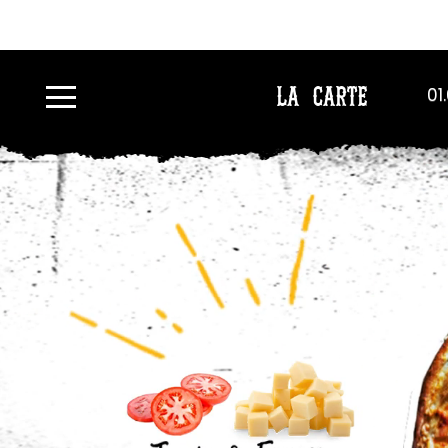
À
01
LA CARTE
Emporter
Allergènes
Charte
Qualité
C.G.V
Contact
Mentions
Légales
Mobile