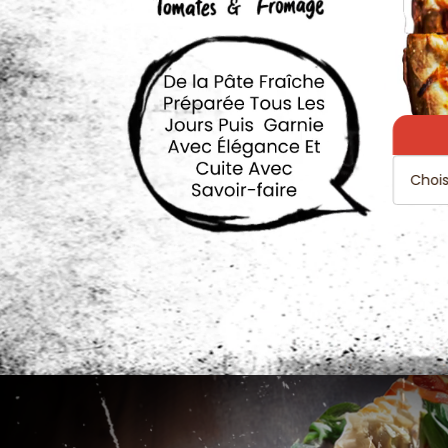
Programme
De
Fidélité
Vos
Avis
Zones
de
Livraison