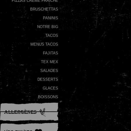
PIZZAS CRÈME FRAÎCHE
BRUSCHETTAS
Programme
De
PANINIS
Fidélité
NOTRE BIG
TACOS
Vos
MENUS TACOS
Avis
FAJITAS
Zones
TEX MEX
de
SALADES
Livraison
DESSERTS
GLACES
BOISSONS
Allergènes