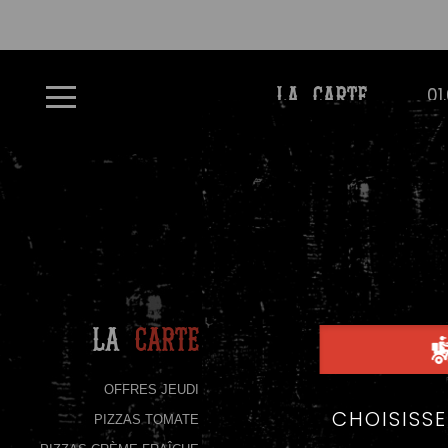
À
01
LA CARTE
Emporter
Allergènes
Charte
Qualité
C.G.V
Contact
La
Carte
Mentions
Légales
OFFRES JEUDI
PIZZAS TOMATE
Mobile