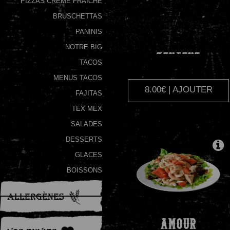
PIZZAS CRÈME FRAÎCHE
BRUSCHETTAS
Programme
De
PANINIS
Fidélité
NOTRE BIG
BERGERE
TACOS
Vos
MENUS TACOS
Avis
8.00€ | AJOUTER
FAJITAS
Zones
TEX MEX
de
SALADES
Livraison
DESSERTS
GLACES
BOISSONS
Allergènes
AMOUR