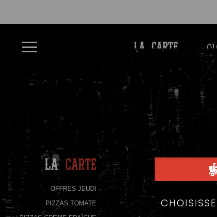
À
01
LA CARTE
Emporter
Allergènes
Charte
Qualité
C.G.V
Contact
La
Carte
Mentions
Légales
OFFRES JEUDI
PIZZAS TOMATE
Mobile