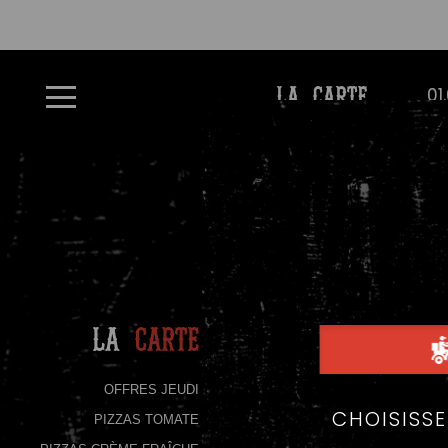
À
01
LA CARTE
Emporter
Allergènes
Charte
Qualité
C.G.V
Contact
La
Carte
Mentions
Légales
OFFRES JEUDI
PIZZAS TOMATE
Mobile