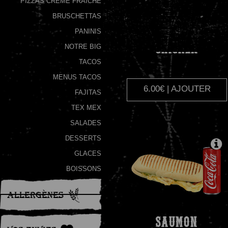
PIZZAS CRÈME FRAÎCHE
BRUSCHETTAS
Programme
De
PANINIS
Fidélité
NOTRE BIG
CHICKEN
TACOS
Vos
MENUS TACOS
Avis
6.00€ | AJOUTER
FAJITAS
Zones
TEX MEX
de
SALADES
Livraison
DESSERTS
GLACES
BOISSONS
Allergènes
SAUMON