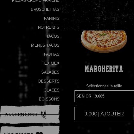
PIZZAS CRÈME FRAÎCHE
BRUSCHETTAS
Programme
De
PANINIS
Fidélité
NOTRE BIG
TACOS
Vos
MENUS TACOS
Avis
FAJITAS
Zones
TEX MEX
de
MARGHERITA
SALADES
Livraison
DESSERTS
Sélectionnez la taille
GLACES
BOISSONS
9.00€ | AJOUTER
|
Allergènes